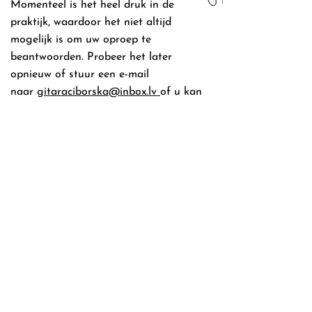
Momenteel is het heel druk in de
praktijk, waardoor het niet altijd
mogelijk is om uw oproep te
beantwoorden. Probeer het later
opnieuw of stuur een e-mail
naar
gitaraciborska@inbox.lv
of u kan
me bereiken via
het
contactformulier
.
Bedankt voor uw begrip.
BIJ MIJN AFWEZIGHEID
De Wachtdienst is bereikbaar via het
centrale nummer
0903 39969
, waarbij u
doorverbonden wordt met de
dichtstbijzijnde tandarts van wacht.
Tandproblemen? Maak dan een
afspraak bij Comfort Dental in